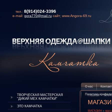
8(914)024-3396
тел.:
e-mail:
gora770@mail.ru
сайт; www.Angora-69.ru
О нас
Контак
Политика конфеде
ТВОРЧЕСКАЯ МАСТЕРСКАЯ
Главная
МАГА
"ДИКИЙ МЕХ КАМЧАТКИ"
МАГАЗИ
ЭТО КАМЧАТКА
МАГАЗИН
»
маг