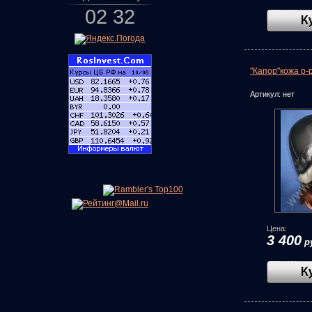
02
:
32
"Капор"кожа р-р
Артикул:
нет
Цена:
3 400
р