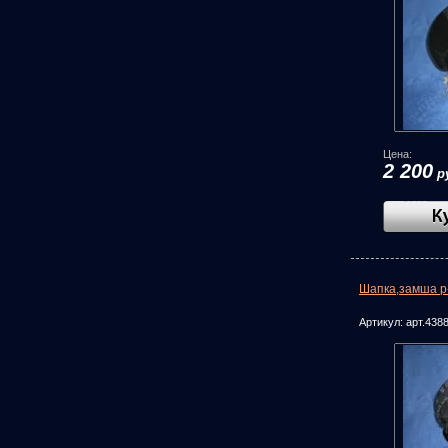
Цена:
2 200
р
Шапка,замша р
Артикул:
арт.438