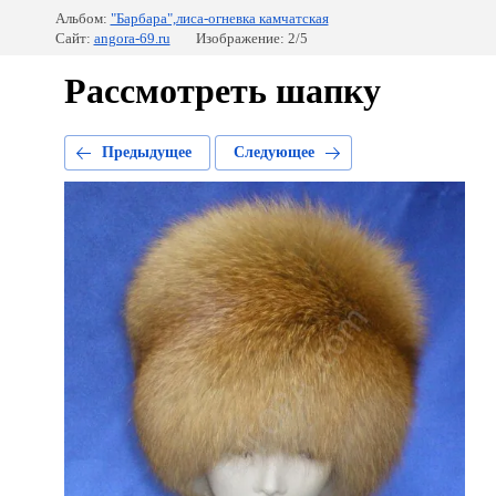
Альбом:
"Барбара",лиса-огневка камчатская
Сайт:
angora-69.ru
Изображение: 2/5
Рассмотреть шапку
Предыдущее
Следующее