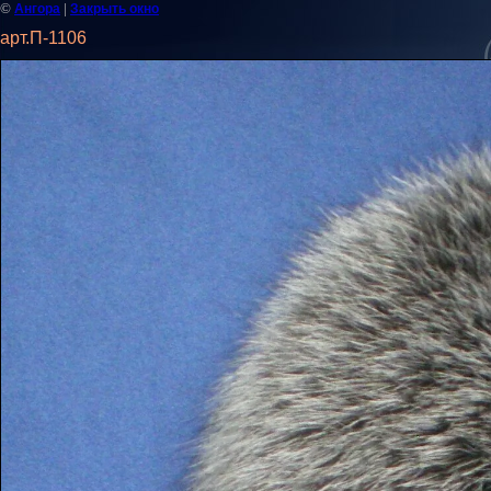
©
|
Ангора
Закрыть окно
арт.П-1106