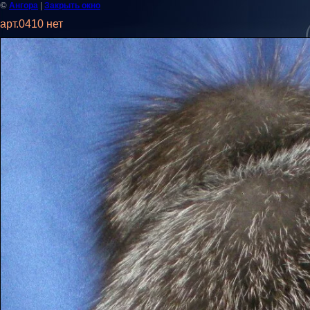
©
|
Ангора
Закрыть окно
арт.0410 нет