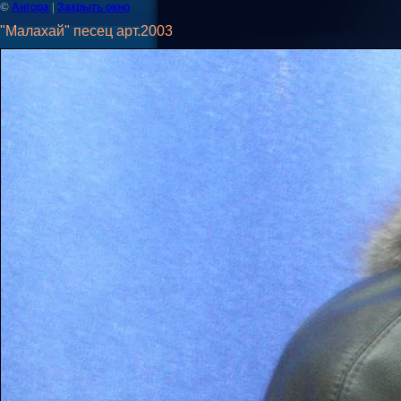
©
|
Ангора
Закрыть окно
"Малахай" песец арт.2003