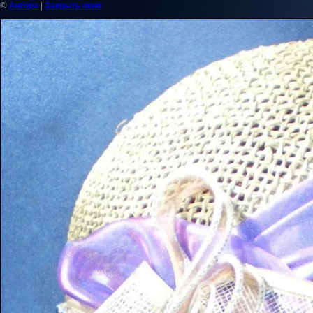
©
|
Ангора
Закрыть окно